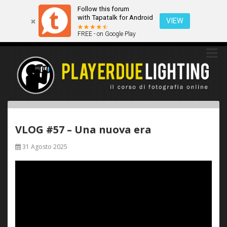
Follow this forum
Questo sito utilizza i cookies. Continuando a navigare tra queste
with Tapatalk for Android
pagine acconsenti implicitamente all'uso dei cookies.
VIEW
FREE - on Google Play
Ok
Scopri di più
VLOG #57 – Una nuova era
31 Agosto 2025