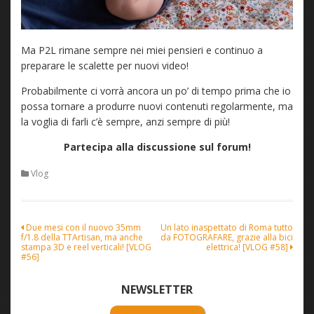
Ma P2L rimane sempre nei miei pensieri e continuo a
preparare le scalette per nuovi video!
Probabilmente ci vorrà ancora un po’ di tempo prima che io
possa tornare a produrre nuovi contenuti regolarmente, ma
la voglia di farli c’è sempre, anzi sempre di più!
Partecipa alla discussione sul forum!
Vlog
Navigazione
Due mesi con il nuovo 35mm
Un lato inaspettato di Roma tutto
f/1.8 della TTArtisan, ma anche
da FOTOGRAFARE, grazie alla bici
articoli
stampa 3D e reel verticali! [VLOG
elettrica! [VLOG #58]
#56]
NEWSLETTER