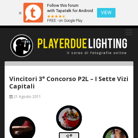
Follow this forum
Questo sito utilizza i cookies. Continuando a navigare tra queste
with Tapatalk for Android
pagine acconsenti implicitamente all'uso dei cookies.
VIEW
FREE - on Google Play
Ok
Scopri di più
Vincitori 3° Concorso P2L – I Sette Vizi
Capitali
21 Agosto 2011