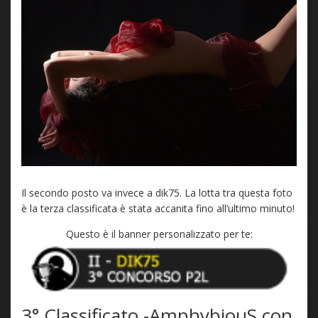
Il secondo posto va invece a dik75. La lotta tra questa foto
è la terza classificata è stata accanita fino all’ultimo minuto!
Questo è il banner personalizzato per te:
3° Classificato -AmphybiouS con