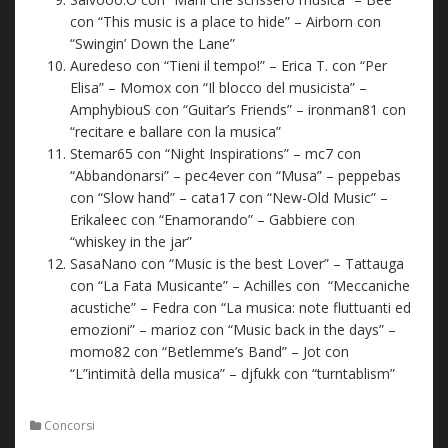
con “This music is a place to hide” – Airborn con
“Swingin’ Down the Lane”
Auredeso con “Tieni il tempo!” – Erica T. con “Per
Elisa” – Momox con “Il blocco del musicista” –
AmphybiouS con “Guitar’s Friends” – ironman81 con
“recitare e ballare con la musica”
Stemar65 con “Night Inspirations” – mc7 con
“Abbandonarsi” – pec4ever con “Musa” – peppebas
con “Slow hand” – cata17 con “New-Old Music” –
Erikaleec con “Enamorando” – Gabbiere con
“whiskey in the jar”
SasaNano con “Music is the best Lover” – Tattauga
con “La Fata Musicante” – Achilles con “Meccaniche
acustiche” – Fedra con “La musica: note fluttuanti ed
emozioni” – marioz con “Music back in the days” –
momo82 con “Betlemme’s Band” – Jot con
“L”intimità della musica” – djfukk con “turntablism”
Concorsi