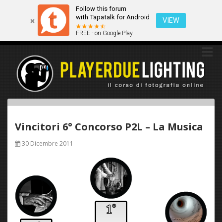
Follow this forum
Questo sito utilizza i cookies. Continuando a navigare tra queste
with Tapatalk for Android
pagine acconsenti implicitamente all'uso dei cookies.
VIEW
FREE - on Google Play
Ok
Scopri di più
Vincitori 6° Concorso P2L – La Musica
30 Dicembre 2011