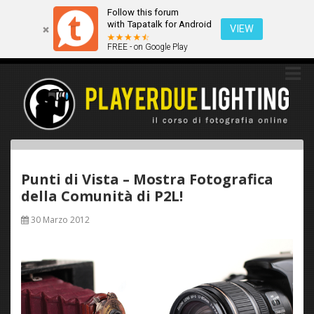
Follow this forum
Questo sito utilizza i cookies. Continuando a navigare tra queste
with Tapatalk for Android
pagine acconsenti implicitamente all'uso dei cookies.
VIEW
FREE - on Google Play
Ok
Scopri di più
Punti di Vista – Mostra Fotografica
della Comunità di P2L!
30 Marzo 2012