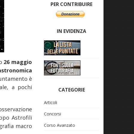
PER CONTRIBUIRE
IN EVIDENZA
o
26 maggio
astronomica
puntamento è
ale, a pochi
CATEGORIE
Articoli
’osservazione
Concorsi
ppo Astrofili
ografia macro
Corso Avanzato