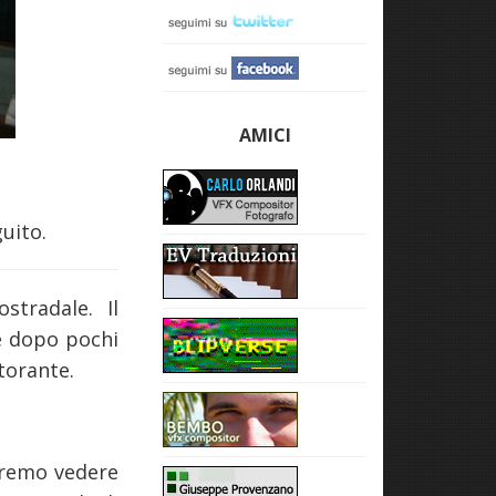
AMICI
uito.
stradale. Il
 e dopo pochi
storante.
faremo vedere