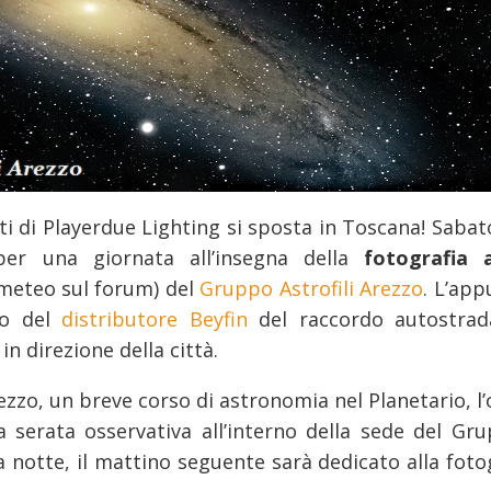
ti di Playerdue Lighting si sposta in Toscana! Sabat
er una giornata all’insegna della
fotografia 
ometeo sul forum) del
Gruppo Astrofili Arezzo
. L’ap
io del
distributore Beyfin
del raccordo autostrad
 in direzione della città.
zzo, un breve corso di astronomia nel Planetario, l
 serata osservativa all’interno della sede del Gru
a notte, il mattino seguente sarà dedicato alla fot