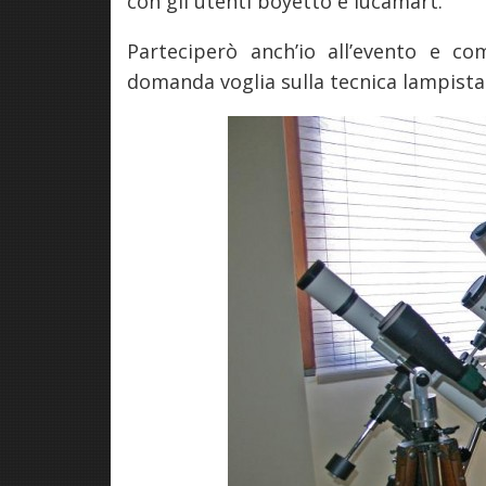
con gli utenti boyetto e lucamart.
Parteciperò anch’io all’evento e c
domanda voglia sulla tecnica lampist