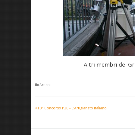
Altri membri del Gr
Articoli
Navigazione
10° Concorso P2L – L’Artigianato Italiano
articoli