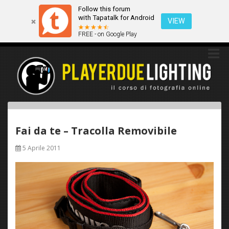
Follow this forum
Questo sito utilizza i cookies. Continuando a navigare tra queste
with Tapatalk for Android
pagine acconsenti implicitamente all'uso dei cookies.
VIEW
FREE - on Google Play
Ok
Scopri di più
Fai da te – Tracolla Removibile
5 Aprile 2011