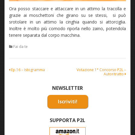
Ora posso staccare e attaccare in un attimo la tracolla e
grazie ai moschettoni che girano su se stessi, si può
srotolare in un attimo la cinghia quando si attorciglia.
Inoltre è molto più comodo riporla nello zaino, potendola
tenere separata dal corpo macchina.
Fai da te
Navigazione
Ep.16 – Istogramma
Votazione 1° Concorso P2L –
Autoritratto
articoli
NEWSLETTER
Iscriviti!
SUPPORTA P2L