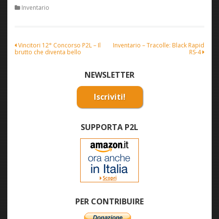
Inventario
Navigazione
Vincitori 12° Concorso P2L – Il
Inventario – Tracolle: Black Rapid
brutto che diventa bello
RS-4
articoli
NEWSLETTER
Iscriviti!
SUPPORTA P2L
PER CONTRIBUIRE