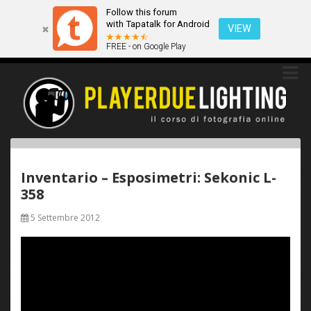
Follow this forum
Questo sito utilizza i cookies. Continuando a navigare tra queste
with Tapatalk for Android
pagine acconsenti implicitamente all'uso dei cookies.
VIEW
FREE - on Google Play
Ok
Scopri di più
Inventario – Esposimetri: Sekonic L-
358
5 Settembre 2012