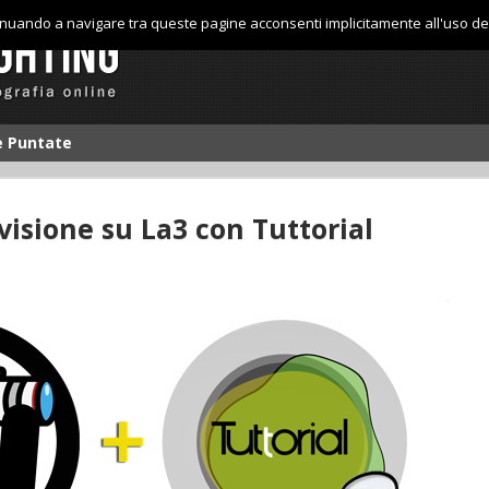
tinuando a navigare tra queste pagine acconsenti implicitamente all'uso de
le Puntate
visione su La3 con Tuttorial