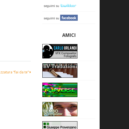
AMICI
zzatura “fai da te”