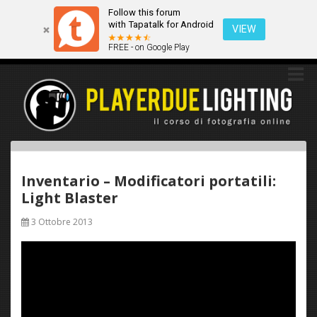
Follow this forum
Questo sito utilizza i cookies. Continuando a navigare tra queste
with Tapatalk for Android
pagine acconsenti implicitamente all'uso dei cookies.
VIEW
FREE - on Google Play
Ok
Scopri di più
Inventario – Modificatori portatili:
Light Blaster
3 Ottobre 2013