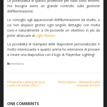
Le potenzialità di questo proiettore per flash sono enormi,
ma bisogna avere un grande controllo sulla gestione
dell’illuminazione.
Lo consiglio agli appassionati dell’illuminazione da studio, a
cui non dispiace gestire ogni singolo dettaglio con molta
cura e naturalmente a chi possiede un obiettivo in più da
poter attaccare al
Light Blaster
.
La possibilità di stampare delle diapositive personalizzate è
molto interessante e quanto prima ho intenzione di provare
a creare una diapositiva con il logo di Playerdue Lighting!
Inventario
Navigazione
Playerdue Lighting al Lucca
Photoception – Benvenuti nella
Comics & Games 2013
comunità di P2L!
articoli
ONE COMMENTS