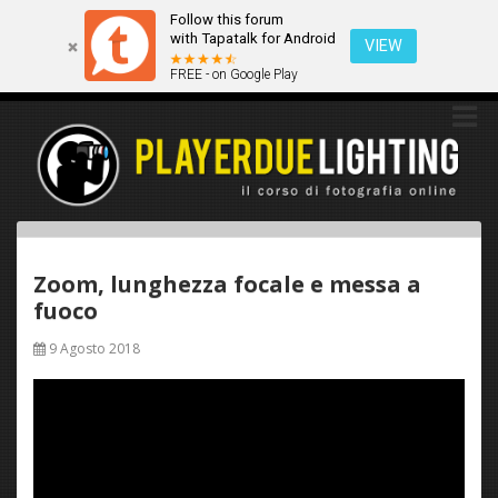
Follow this forum
Questo sito utilizza i cookies. Continuando a navigare tra queste
with Tapatalk for Android
pagine acconsenti implicitamente all'uso dei cookies.
VIEW
FREE - on Google Play
Ok
Scopri di più
Zoom, lunghezza focale e messa a
fuoco
9 Agosto 2018