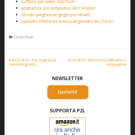
Softbox per video 50x70cm
adattatore per lampadine 4in1 Andoer
sfondo pieghevole grigio per ritratti
pannello riflettente bianco/argentato da 110cm
Corso Base
Navigazione
VLOG #19 – P2L negli studi
VLOG #20 – Mirrorless fullframe in
cinematografici
campagna
articoli
NEWSLETTER
Iscriviti!
SUPPORTA P2L