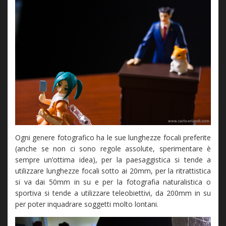
Ogni genere fotografico ha le sue lunghezze focali preferite
(anche se non ci sono regole assolute, sperimentare è
sempre un’ottima idea), per la paesaggistica si tende a
utilizzare lunghezze focali sotto ai 20mm, per la ritrattistica
si va dai 50mm in su e per la fotografia naturalistica o
sportiva si tende a utilizzare teleobiettivi, da 200mm in su
per poter inquadrare soggetti molto lontani.