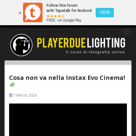
Follow this forum
Questo sito utilizza i cookies. Continuando a navigare tra queste
with Tapatalk for Android
pagine acconsenti implicitamente all'uso dei cookies.
VIEW
FREE - on Google Play
Ok
Scopri di più
Cosa non va nella Instax Evo Cinema!
1 Marzo 2026