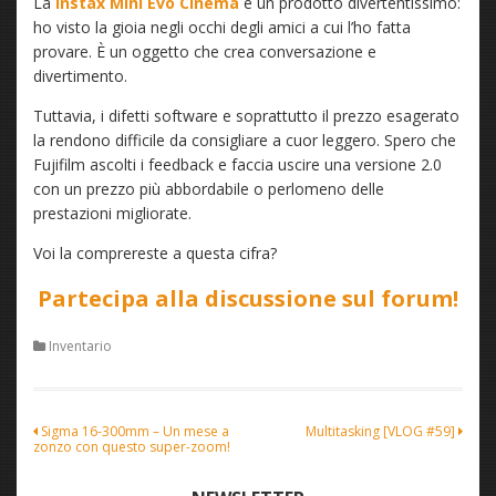
La
Instax Mini Evo Cinema
è un prodotto divertentissimo:
ho visto la gioia negli occhi degli amici a cui l’ho fatta
provare. È un oggetto che crea conversazione e
divertimento.
Tuttavia, i difetti software e soprattutto il prezzo esagerato
la rendono difficile da consigliare a cuor leggero. Spero che
Fujifilm ascolti i feedback e faccia uscire una versione 2.0
con un prezzo più abbordabile o perlomeno delle
prestazioni migliorate.
Voi la comprereste a questa cifra?
Partecipa alla discussione sul forum!
Inventario
Navigazione
Sigma 16-300mm – Un mese a
Multitasking [VLOG #59]
zonzo con questo super-zoom!
articoli