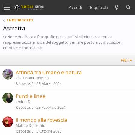
Accedi
Registrati
I NOSTRI SCATTI
Astratta
Sezione dedicata a fotografie nelle quali si elimina la canonica
rappresentazione fisica del soggetto per fare posto a composizioni
emotive e concettuali.
Filtri
Affinità tra umano e natura
alisphotography_ph
Risposte
9
28 Marzo 2024
Punti e linee
andreaD
Risposte
5
28 Febbraio 2024
il mondo alla rovescia
Matteo Del Sordo
Risposte
7
3 Ottobre 2023