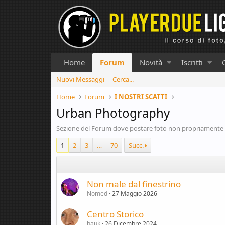
Home
Forum
Novità
Iscritti
Nuovi Messaggi
Cerca...
Home
Forum
I NOSTRI SCATTI
Urban Photography
Sezione del Forum dove postare foto non propriamente d
1
2
3
…
70
Succ.
Non male dal finestrino
Nomed
27 Maggio 2026
Centro Storico
hauk
26 Dicembre 2024