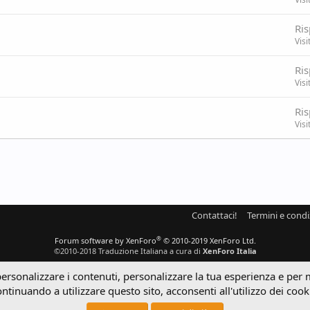
Ris
Visi
Ris
Visi
Ris
Visi
Contattaci!
Termini e condi
®
Forum software by XenForo
© 2010-2019 XenForo Ltd.
©2010-2018 Traduzione Italiana a cura di
XenForo Italia
personalizzare i contenuti, personalizzare la tua esperienza e per 
ntinuando a utilizzare questo sito, acconsenti all'utilizzo dei cook