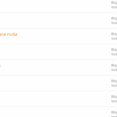
Ris
Visi
Ris
Visi
are nulla
Ris
Visi
Ris
Visi
e
Ris
Visi
Ris
Visi
Ris
Visi
Ris
Visi