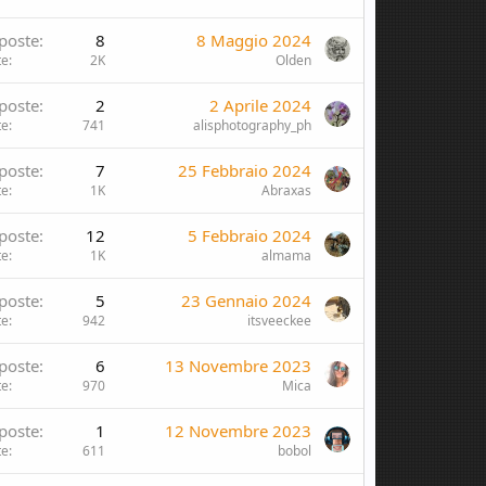
poste
8
8 Maggio 2024
te
2K
Olden
poste
2
2 Aprile 2024
te
741
alisphotography_ph
poste
7
25 Febbraio 2024
te
1K
Abraxas
poste
12
5 Febbraio 2024
te
1K
almama
poste
5
23 Gennaio 2024
te
942
itsveeckee
poste
6
13 Novembre 2023
te
970
Mica
poste
1
12 Novembre 2023
te
611
bobol