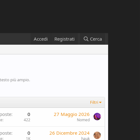
Accedi
Registrati
Cerca
testo più ampio.
Filtri
poste
0
27 Maggio 2026
te
422
Nomed
poste
0
26 Dicembre 2024
te
1K
hauk