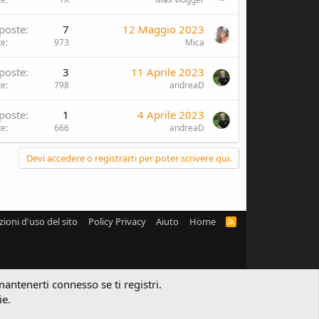
poste
7
12 Maggio 2023
te
973
Mica
poste
3
11 Aprile 2023
te
798
andreaD
poste
1
4 Aprile 2023
te
666
andreaD
Devi accedere o registrarti per poter scrivere qui.
zioni d'uso del sito
Policy Privacy
Aiuto
Home
R
S
S
mantenerti connesso se ti registri.
ie.