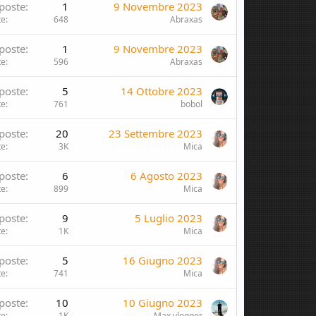
poste
1
9 Novembre 2023
te
648
Abraxas
poste
1
9 Novembre 2023
te
596
Abraxas
poste
5
14 Ottobre 2023
te
761
bobol
poste
20
23 Settembre 2023
te
3K
Mica
poste
6
6 Agosto 2023
te
899
Mica
poste
9
5 Luglio 2023
te
1K
Mica
poste
5
16 Giugno 2023
te
741
Mica
poste
10
10 Giugno 2023
te
1K
Max vlogger