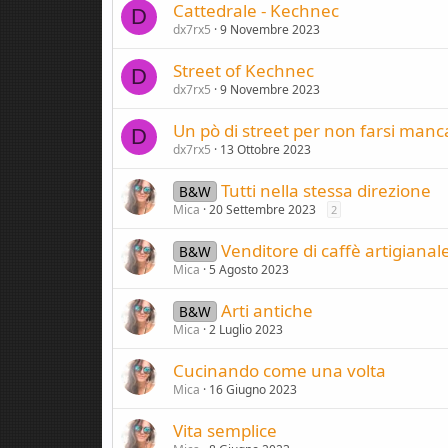
Cattedrale - Kechnec
D
dx7rx5
9 Novembre 2023
Street of Kechnec
D
dx7rx5
9 Novembre 2023
Un pò di street per non farsi manc
D
dx7rx5
13 Ottobre 2023
Tutti nella stessa direzione
B&W
Mica
20 Settembre 2023
2
Venditore di caffè artigianal
B&W
Mica
5 Agosto 2023
Arti antiche
B&W
Mica
2 Luglio 2023
Cucinando come una volta
Mica
16 Giugno 2023
Vita semplice