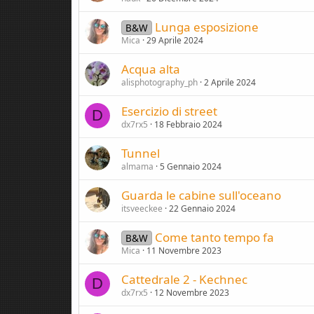
Lunga esposizione
B&W
Mica
29 Aprile 2024
Acqua alta
alisphotography_ph
2 Aprile 2024
Esercizio di street
D
dx7rx5
18 Febbraio 2024
Tunnel
almama
5 Gennaio 2024
Guarda le cabine sull'oceano
itsveeckee
22 Gennaio 2024
Come tanto tempo fa
B&W
Mica
11 Novembre 2023
Cattedrale 2 - Kechnec
D
dx7rx5
12 Novembre 2023