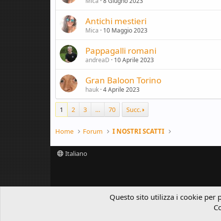
Mica
8 Giugno 2023
Antichi mestieri
Mica
10 Maggio 2023
Pappagalli romani
andreaD
10 Aprile 2023
Gran Baloon Torino
hauk
4 Aprile 2023
1
2
3
…
70
Succ.
Home
Forum
I NOSTRI SCATTI
Italiano
Questo sito utilizza i cookie per 
Co