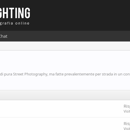
Chat
i pura Street Photography, ma fatte prevalentemente per strada in un con
Ris
Visi
Ris
Visi