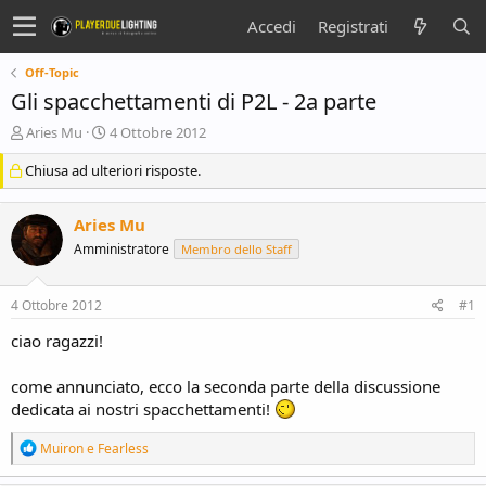
Accedi
Registrati
Off-Topic
Gli spacchettamenti di P2L - 2a parte
C
D
Aries Mu
4 Ottobre 2012
r
a
Chiusa ad ulteriori risposte.
e
t
a
a
t
d
Aries Mu
o
i
r
i
Amministratore
Membro dello Staff
e
n
D
i
4 Ottobre 2012
#1
i
z
s
i
ciao ragazzi!
c
o
u
come annunciato, ecco la seconda parte della discussione
s
s
dedicata ai nostri spacchettamenti!
i
o
R
Muiron
e
Fearless
n
e
a
e