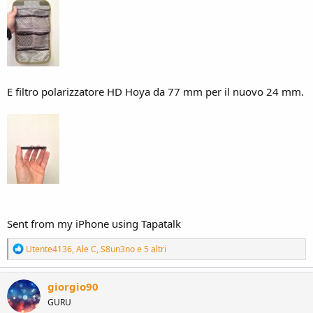
E filtro polarizzatore HD Hoya da 77 mm per il nuovo 24 mm.
Sent from my iPhone using Tapatalk
R
Utente4136
,
Ale C
,
S8un3no
e 5 altri
e
a
c
giorgio90
t
GURU
i