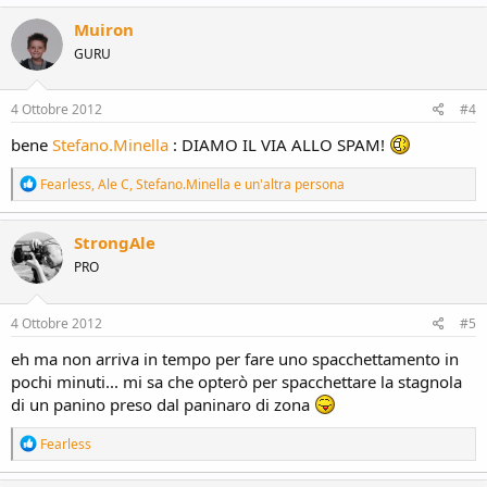
a
c
Muiron
t
GURU
i
o
n
s
4 Ottobre 2012
#4
:
bene
Stefano.Minella
: DIAMO IL VIA ALLO SPAM!
R
Fearless
,
Ale C
,
Stefano.Minella
e un'altra persona
e
a
c
StrongAle
t
PRO
i
o
n
s
4 Ottobre 2012
#5
:
eh ma non arriva in tempo per fare uno spacchettamento in
pochi minuti... mi sa che opterò per spacchettare la stagnola
di un panino preso dal paninaro di zona
R
Fearless
e
a