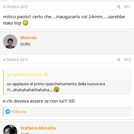
n
s
4 Ottobre 2012
#11
:
mitico paolo!! certo che....inaugurarlo col 24mm.....sarebbe
stato top
Muiron
GURU
4 Ottobre 2012
#12
giorgio90 ha scritto:
un applauso al primo spacchettamento della nuova era
!!!...ahahahahahhahaha.....
e chi doveva essere se non lui?! XD
R
PDBzone
e
a
c
Stefano.Minella
t