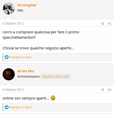
c
StrongAle
t
PRO
i
o
n
s
4 Ottobre 2012
#2
:
corro a comprare qualcosa per fare il primo
spacchettamento!!!
Chissà se trovo qualche negozio aperto...
R
Fearless
e
enzo
e
a
c
Aries Mu
t
Amministratore
Membro dello Staff
i
o
n
s
4 Ottobre 2012
#3
:
online son sempre aperti...
R
Fearless
e
Ale C
e