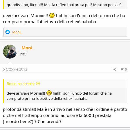
grandissimo, Riccio!!! Ma...la reflex l'hai presa poi? Mi sono persa :S
deve arrivare Moniiii!!!
hiihhi son l'unico del forum che ha
comprato prima l'obiettivo della reflex! aahaha
R
_Moni_
e
a
c
_Moni_
t
PRO
i
o
n
s
5 Ottobre 2012
#19
:
Riccio ha scritto:
deve arrivare Moniiii!!!
hiihhi son l'unico del forum che ha
comprato prima l'obiettivo della reflex! aahaha
profonda stima!! Ma è in arrivo nel senso che l'ordine è partito
o che nel frattempo continui ad usare la 600d prestata
(ricordo bene?) ? Che prendi?