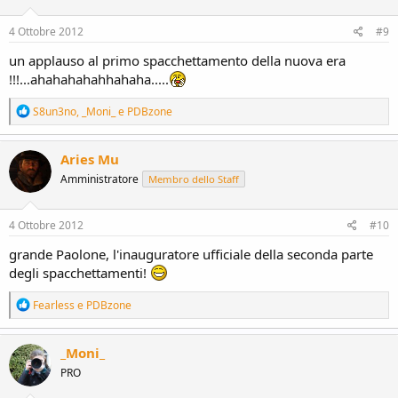
o
n
s
4 Ottobre 2012
#9
:
un applauso al primo spacchettamento della nuova era
!!!...ahahahahahhahaha.....
R
S8un3no
,
_Moni_
e
PDBzone
e
a
c
Aries Mu
t
Amministratore
Membro dello Staff
i
o
n
s
4 Ottobre 2012
#10
:
grande Paolone, l'inauguratore ufficiale della seconda parte
degli spacchettamenti!
R
Fearless
e
PDBzone
e
a
c
_Moni_
t
PRO
i
o