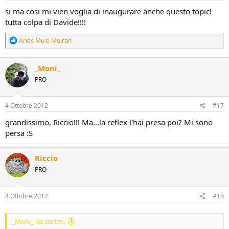
:
si ma cosi mi vien voglia di inaugurare anche questo topic!
tutta colpa di Davide!!!!
R
Aries Mu
e
Muiron
e
a
c
_Moni_
t
PRO
i
o
n
s
4 Ottobre 2012
#17
:
grandissimo, Riccio!!! Ma...la reflex l'hai presa poi? Mi sono
persa :S
Riccio
PRO
4 Ottobre 2012
#18
_Moni_ ha scritto: