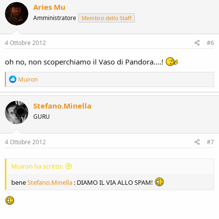
c
Aries Mu
t
Amministratore
Membro dello Staff
i
o
n
s
4 Ottobre 2012
#6
:
oh no, non scoperchiamo il Vaso di Pandora....!
R
Muiron
e
a
c
Stefano.Minella
t
GURU
i
o
n
s
4 Ottobre 2012
#7
:
Muiron ha scritto:
bene
Stefano.Minella
: DIAMO IL VIA ALLO SPAM!