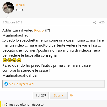
enzo
GURU
5 Ottobre 2012
#20
Addirittura il video
Riccio
?!?!
Muahuahauhauh
Io vedo lo spacchettamento come una cosa intima ... non farei
mai un video ... ma è molto divertente vedere le varie fasi ...
peccato che i corrieri/postini non sia muniti di videocamera
per vedere le facce alla consegna !
Ps: io quando ho preso l'auto , prima che mi arrivasse,
comprai lo stereo e le casse !
Muahuahauahuahua
R
Ale C
e
Hypereyed
e
a
c
Ultimo
1 di 267
Succ.
t
i
Chiusa ad ulteriori risposte.
o