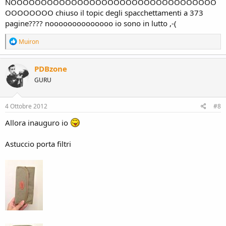
NOOOOOOOOOOOOOOOOOOOOOOOOOOOOOOOOOO
OOOOOOOO chiuso il topic degli spacchettamenti a 373
pagine???? noooooooooooooo io sono in lutto ,-(
R
Muiron
e
a
c
PDBzone
t
GURU
i
o
n
s
4 Ottobre 2012
#8
:
Allora inauguro io
Astuccio porta filtri