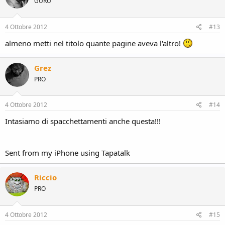
GURU
i
o
n
s
4 Ottobre 2012
#13
:
almeno metti nel titolo quante pagine aveva l'altro!
Grez
PRO
4 Ottobre 2012
#14
Intasiamo di spacchettamenti anche questa!!!
Sent from my iPhone using Tapatalk
Riccio
PRO
4 Ottobre 2012
#15