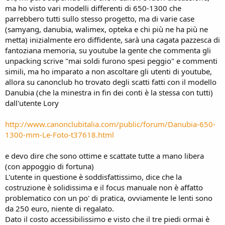
ma ho visto vari modelli differenti di 650-1300 che
parrebbero tutti sullo stesso progetto, ma di varie case
(samyang, danubia, walimex, opteka e chi più ne ha più ne
metta) inizialmente ero diffidente, sarà una cagata pazzesca di
fantoziana memoria, su youtube la gente che commenta gli
unpacking scrive "mai soldi furono spesi peggio" e commenti
simili, ma ho imparato a non ascoltare gli utenti di youtube,
allora su canonclub ho trovato degli scatti fatti con il modello
Danubia (che la minestra in fin dei conti è la stessa con tutti)
dall'utente Lory
http://www.canonclubitalia.com/public/forum/Danubia-650-
1300-mm-Le-Foto-t37618.html
e devo dire che sono ottime e scattate tutte a mano libera
(con appoggio di fortuna)
L'utente in questione è soddisfattissimo, dice che la
costruzione è solidissima e il focus manuale non è affatto
problematico con un po' di pratica, ovviamente le lenti sono
da 250 euro, niente di regalato.
Dato il costo accessibilissimo e visto che il tre piedi ormai è