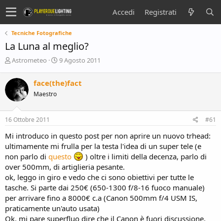
Accedi
Registrati
Tecniche Fotografiche
La Luna al meglio?
C
D
Astrometeo
9 Agosto 2011
r
a
e
t
face(the)fact
a
a
Maestro
t
d
o
i
r
i
16 Ottobre 2011
#61
e
n
D
i
Mi introduco in questo post per non aprire un nuovo trhead:
i
z
ultimamente mi frulla per la testa l'idea di un super tele (e
s
i
non parlo di
questo
) oltre i limiti della decenza, parlo di
c
o
over 500mm, di artiglieria pesante.
u
s
ok, leggo in giro e vedo che ci sono obiettivi per tutte le
s
tasche. Si parte dai 250€ (650-1300 f/8-16 fuoco manuale)
i
per arrivare fino a 8000€ c.a (Canon 500mm f/4 USM IS,
o
praticamente un'auto usata)
n
Ok, mi pare superfluo dire che il Canon è fuori discussione,
e