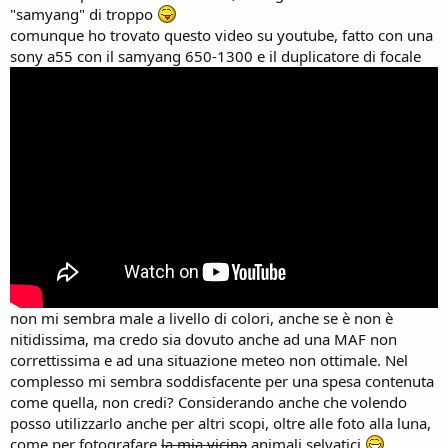
"samyang" di troppo
comunque ho trovato questo video su youtube, fatto con una
sony a55 con il samyang 650-1300 e il duplicatore di focale
non mi sembra male a livello di colori, anche se è non è
nitidissima, ma credo sia dovuto anche ad una MAF non
correttissima e ad una situazione meteo non ottimale. Nel
complesso mi sembra soddisfacente per una spesa contenuta
come quella, non credi? Considerando anche che volendo
posso utilizzarlo anche per altri scopi, oltre alle foto alla luna,
come per fotografare
la mia vicina
animali selvatici