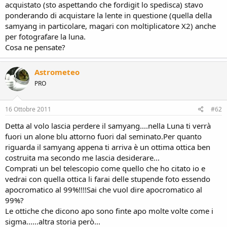
acquistato (sto aspettando che fordigit lo spedisca) stavo
ponderando di acquistare la lente in questione (quella della
samyang in particolare, magari con moltiplicatore X2) anche
per fotografare la luna.
Cosa ne pensate?
Astrometeo
PRO
16 Ottobre 2011
#62
Detta al volo lascia perdere il samyang....nella Luna ti verrà
fuori un alone blu attorno fuori dal seminato.Per quanto
riguarda il samyang appena ti arriva è un ottima ottica ben
costruita ma secondo me lascia desiderare...
Comprati un bel telescopio come quello che ho citato io e
vedrai con quella ottica li farai delle stupende foto essendo
apocromatico al 99%!!!!Sai che vuol dire apocromatico al
99%?
Le ottiche che dicono apo sono finte apo molte volte come i
sigma......altra storia però...