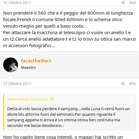
16 Ottobre 2011
#64
Non prendere il 560 che e è peggio del 600mm di lunghezza
focale.Prendi il comune 80ed 600mm e lo schema otico
venuto meglio per quelli a baso costo..
Per attaccare la macchina al telescopio ci vuole un anello t e
un t2.Cerca anello adattatore t e t2 lo trovi su ottica san marco
in accessori fotografici...
face(the)fact
Maestro
17 Ottobre 2011
#65
Astrometeo ha scritto:
Detta al volo lascia perdere il samyang....nella Luna ti verrà fuori un
alone blu attorno fuori dal seminato.Per quanto riguarda il
samyang appena ti arriva è un ottima ottica ben costruita ma
secondo me lascia desiderare...
Non ho capito bene cosa intendi, o magari hai scritto un