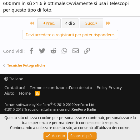
600mm in sù x1.6 è ottimale.Ovviamente si usa i telescopi
per questo tipo di foto.
Primo
Ultimo
Prec.
4 di 5
Succ.
Devi accedere o registrarti per poter rispondere.
Facebook
Twitter
Reddit
WhatsApp
e-mail
Link
Condividi:
Tecniche Fotografiche
Italiano
Contattaci!
Termini e condizioni d'uso del sito
Policy Privacy
Aiuto
Home
R
S
S
®
Forum software by XenForo
© 2010-2019 XenForo Ltd.
©2010-2018 Traduzione Italiana a cura di
XenForo Italia
Questo sito utilizza i cookie per personalizzare i contenuti, personalizzare la
tua esperienza e per mantenerti connesso se ti registri.
Continuando a utilizzare questo sito, acconsenti all'utilizzo dei cookie.
Accetto
Scopri di più…