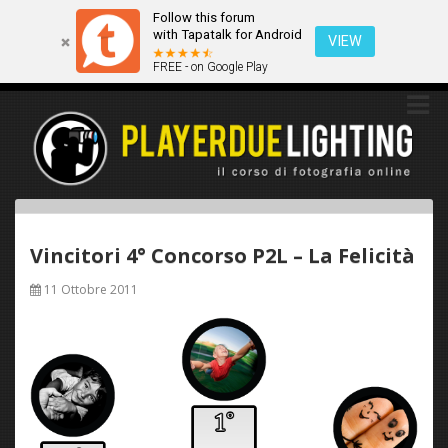
Follow this forum
Questo sito utilizza i cookies. Continuando a navigare tra queste
with Tapatalk for Android
pagine acconsenti implicitamente all'uso dei cookies.
VIEW
FREE - on Google Play
Ok
Scopri di più
Vincitori 4° Concorso P2L – La Felicità
11 Ottobre 2011