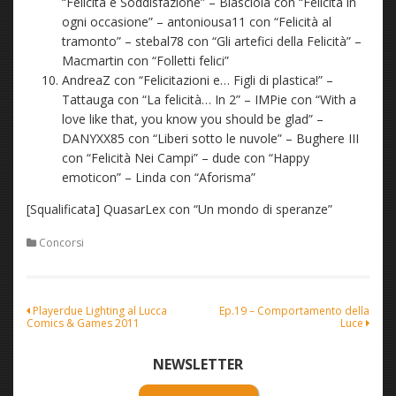
“Felicità e Soddisfazione” – Biasciola con “Felicità in
ogni occasione” – antoniousa11 con “Felicità al
tramonto” – stebal78 con “Gli artefici della Felicità” –
Macmartin con “Folletti felici”
AndreaZ con “Felicitazioni e… Figli di plastica!” –
Tattauga con “La felicità… In 2” – IMPie con “With a
love like that, you know you should be glad” –
DANYXX85 con “Liberi sotto le nuvole” – Bughere III
con “Felicità Nei Campi” – dude con “Happy
emoticon” – Linda con “Aforisma”
[Squalificata] QuasarLex con “Un mondo di speranze”
Concorsi
Navigazione
Playerdue Lighting al Lucca
Ep.19 – Comportamento della
Comics & Games 2011
Luce
articoli
NEWSLETTER