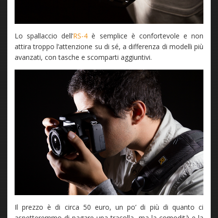
Lo spallaccio dell’
RS-4
è semplice è confortevole e non
attira troppo l’attenzione su di sé, a differenza di modelli più
avanzati, con tasche e scomparti aggiuntivi.
Il prezzo è di circa 50 euro, un po’ di più di quanto ci
aspetteremmo di pagare una tracolla, ma la comodità e la