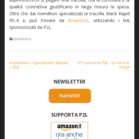
qualità costruttiva giustificano in larga misura la spesa.
Oltre che dai rivenditori specializzati la tracolla Black Rapid
RS-4 si può trovare da
Amazon.it
, utilizzando i link
sponsorizzati da P2L.
Inventario
Navigazione
Inventario – Esposimetri: Sekonic
13° Concorso P2L – Lo Yin e lo
L-358
Yang
articoli
NEWSLETTER
Iscriviti!
SUPPORTA P2L