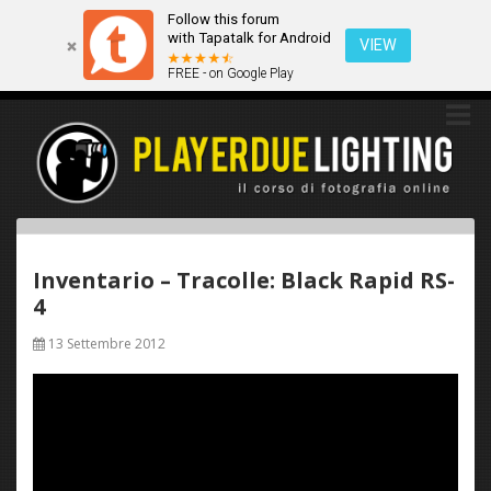
Follow this forum
Questo sito utilizza i cookies. Continuando a navigare tra queste
with Tapatalk for Android
pagine acconsenti implicitamente all'uso dei cookies.
VIEW
FREE - on Google Play
Ok
Scopri di più
Inventario – Tracolle: Black Rapid RS-
4
13 Settembre 2012