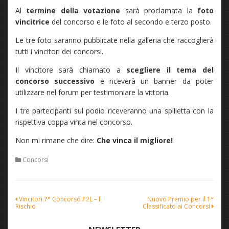
Al
termine della votazione
sarà proclamata la
foto
vincitrice
del concorso e le foto al secondo e terzo posto.
Le tre foto saranno pubblicate nella galleria che raccoglierà
tutti i vincitori dei concorsi.
Il vincitore sarà chiamato a
scegliere il tema del
concorso successivo
e riceverà un banner da poter
utilizzare nel forum per testimoniare la vittoria.
I tre partecipanti sul podio riceveranno una spilletta con la
rispettiva coppa vinta nel concorso.
Non mi rimane che dire:
Che vinca il migliore!
Concorsi
Navigazione
Vincitori 7° Concorso P2L – Il
Nuovo Premio per il 1°
Rischio
Classificato ai Concorsi
articoli