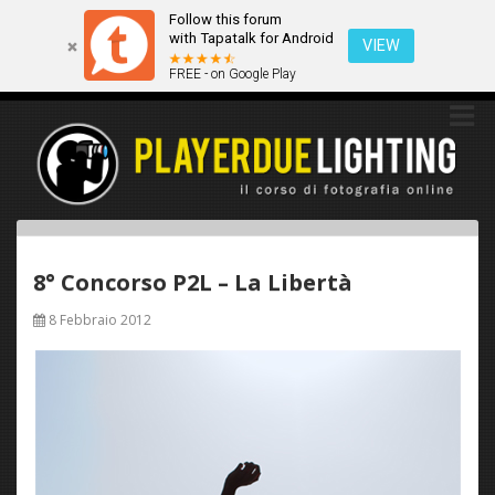
Follow this forum
Questo sito utilizza i cookies. Continuando a navigare tra queste
with Tapatalk for Android
pagine acconsenti implicitamente all'uso dei cookies.
VIEW
FREE - on Google Play
Ok
Scopri di più
8° Concorso P2L – La Libertà
8 Febbraio 2012