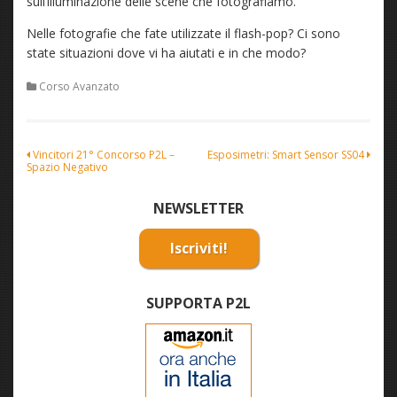
sull’illuminazione delle scene che fotografiamo.
Nelle fotografie che fate utilizzate il flash-pop? Ci sono
state situazioni dove vi ha aiutati e in che modo?
Corso Avanzato
Navigazione
Vincitori 21° Concorso P2L –
Esposimetri: Smart Sensor SS04
Spazio Negativo
articoli
NEWSLETTER
Iscriviti!
SUPPORTA P2L