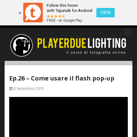
Follow this forum
Questo sito utilizza i cookies. Continuando a navigare tra queste
with Tapatalk for Android
pagine acconsenti implicitamente all'uso dei cookies.
VIEW
FREE - on Google Play
Ok
Scopri di più
Ep.26 – Come usare il flash pop-up
8 Settembre 2015