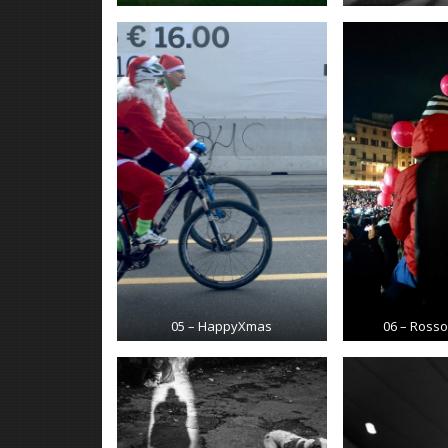
05 – HappyXmas
06 – Rosso