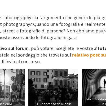
reet photography sia l’argomento che genera le più g
reet photography? Quando una fotografia è realmente
an, street e fotografie di persone? Non abbiamo paur
oste osservando le fotografie in gara!
ttivo sul forum
, può votare. Scegliete le vostre
3 fot
tatela nel sondaggio che trovate sul
relativo post s
di invio al concorso.
04 – In fondo a
uso duro
03 – Innocenza delle bolle
la 