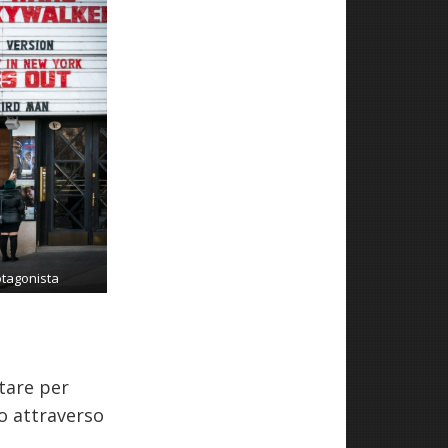
rotagonista
ttare per
 o attraverso