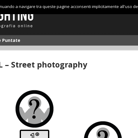
tinuando a navigare tra queste pagine acconsenti implicitamente all'uso de
le Puntate
L – Street photography