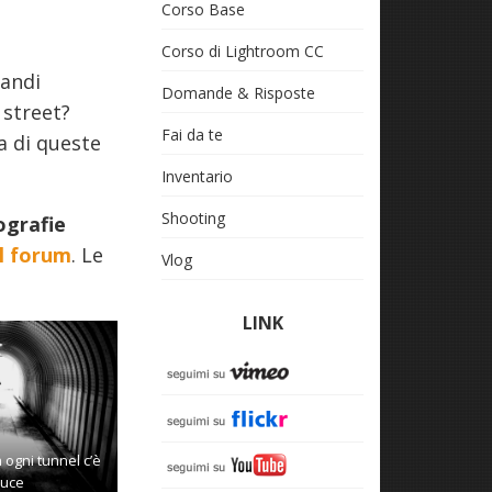
Corso Base
Corso di Lightroom CC
randi
Domande & Risposte
 street?
Fai da te
a di queste
Inventario
Shooting
ografie
ul forum
. Le
Vlog
LINK
 ogni tunnel c’è
luce