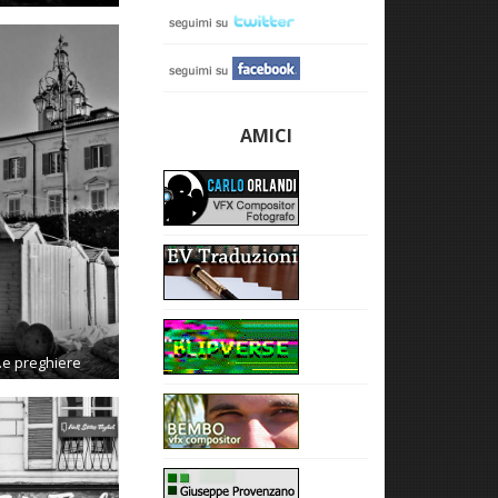
AMICI
…e preghiere