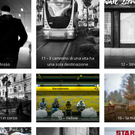
11 – Il cammino di una vita ha
Mosso
una sola destinazione
12 – Str
i in corso
15 – Yellow
16 – la m