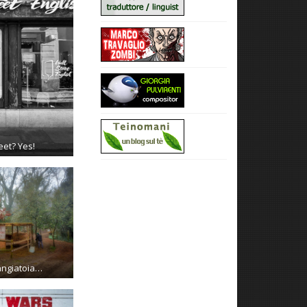
eet? Yes!
angiatoia…