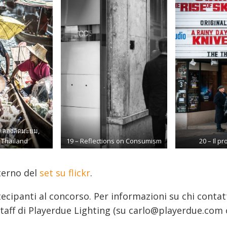
คลองลัดมะยม,
 Thailand
19 – Reflections on Consumism
20 – Il p
nterno del
set su flickr
.
partecipanti al concorso. Per informazioni su chi conta
o staff di Playerdue Lighting (su carlo@playerdue.com