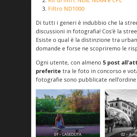
Kit di filtri: ND8, ND64 e CPL
Filtro ND1000
Di tutti i generi è indubbio che la st
discussioni in fotografia! Cos’è la st
Esiste o qual è la distinzione tra urb
domande e forse ne scopriremo le risp
Ogni utente, con almeno
5 post all’a
preferite
tra le foto in concorso e vo
fotografie sono pubblicate nell’ordine 
01 – LASEDUTA
02 – A m