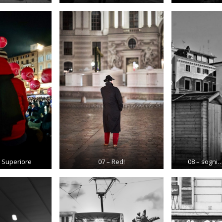
 Superiore
07 – Red!
08 – sogni