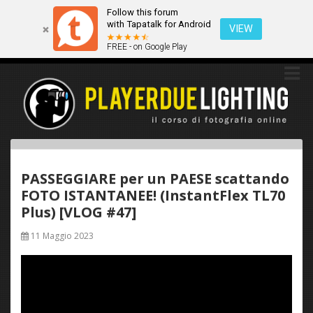
Follow this forum
Questo sito utilizza i cookies. Continuando a navigare tra queste
with Tapatalk for Android
pagine acconsenti implicitamente all'uso dei cookies.
VIEW
FREE - on Google Play
Ok
Scopri di più
PASSEGGIARE per un PAESE scattando
FOTO ISTANTANEE! (InstantFlex TL70
Plus) [VLOG #47]
11 Maggio 2023