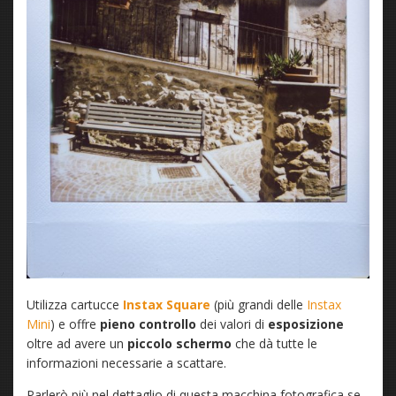
Utilizza cartucce
Instax Square
(più grandi delle
Instax
Mini
) e offre
pieno controllo
dei valori di
esposizione
oltre ad avere un
piccolo schermo
che dà tutte le
informazioni necessarie a scattare.
Parlerò più nel dettaglio di questa macchina fotografica se