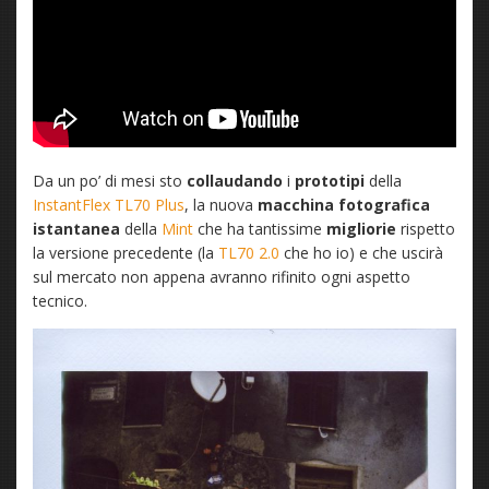
Da un po’ di mesi sto
collaudando
i
prototipi
della
InstantFlex TL70 Plus
, la nuova
macchina fotografica
istantanea
della
Mint
che ha tantissime
migliorie
rispetto
la versione precedente (la
TL70 2.0
che ho io) e che uscirà
sul mercato non appena avranno rifinito ogni aspetto
tecnico.