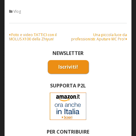
Vlog
Navigazione
Foto e video TATTICI con il
Una piccola luce da
MOLUS X100 della Zhiyun!
professionisti: Aputure MC Pro!
articoli
NEWSLETTER
Iscriviti!
SUPPORTA P2L
PER CONTRIBUIRE