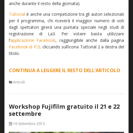
anche durante il resto della giornata).
Tuttorial
è anche una competizione tra gli autori selezionati
per il programma, chi riceverà il maggior numero di voti
dagli spettatori girerà una puntata speciale negli studi di
registrazione di La3. Per votare basta utilizzare
l’
applicazione Facebook
, raggiungibile anche dalla pagina
Facebook di P2L
cliccando sull’icona Tuttorial 2 a destra del
titolo.
CONTINUA A LEGGERE IL RESTO DELL’ARTICOLO
“PLA
LIGH
Articoli
IN
TELE
SU
Workshop Fujifilm gratuito il 21 e 22
LA3
settembre
CON
TUTT
16 Settembre 2013