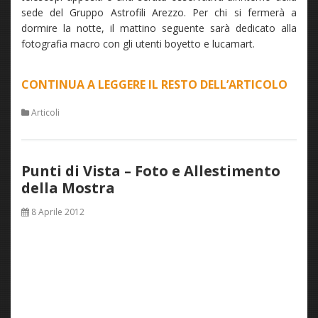
sede del Gruppo Astrofili Arezzo. Per chi si fermerà a
dormire la notte, il mattino seguente sarà dedicato alla
fotografia macro con gli utenti boyetto e lucamart.
CONTINUA A LEGGERE IL RESTO DELL’ARTICOLO
“INC
P2L
Articoli
AD
AREZ
DEDI
Punti di Vista – Foto e Allestimento
ALLA
della Mostra
FOTO
ASTR
8 Aprile 2012