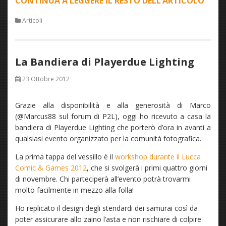
CONTINUA A LEGGERE IL RESTO DELL’ARTICOLO
“NU
SEZI
Articoli
SUL
FOR
DEDI
La Bandiera di Playerdue Lighting
AL
BLO
23 Ottobre 2012
TERA
Grazie alla disponibilità e alla generosità di Marco
(@Marcus88 sul forum di P2L), oggi ho ricevuto a casa la
bandiera di Playerdue Lighting che porterò d’ora in avanti a
qualsiasi evento organizzato per la comunità fotografica.
La prima tappa del vessillo è il
workshop durante il Lucca
Comic & Games 2012
, che si svolgerà i primi quattro giorni
di novembre. Chi parteciperà all’evento potrà trovarmi
molto facilmente in mezzo alla folla!
Ho replicato il design degli stendardi dei samurai così da
poter assicurare allo zaino l’asta e non rischiare di colpire