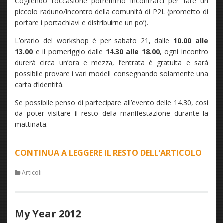
Cogliendo l’occasione potremmo incontrarci per fare un
piccolo raduno/incontro della comunità di P2L (prometto di
portare i portachiavi e distribuirne un po’).
L’orario del workshop è per sabato 21, dalle
10.00 alle
13.00
e il pomeriggio dalle
14.30 alle 18.00
, ogni incontro
durerà circa un’ora e mezza, l’entrata è gratuita e sarà
possibile provare i vari modelli consegnando solamente una
carta d’identità.
Se possibile penso di partecipare all’evento delle 14.30, così
da poter visitare il resto della manifestazione durante la
mattinata.
CONTINUA A LEGGERE IL RESTO DELL’ARTICOLO
“WO
FUJIF
Articoli
GRAT
IL
21
My Year 2012
E