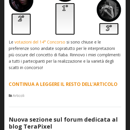
Le
votazioni del 14° Concorso
si sono chiuse e le
preferenze sono andate sopratutto per le interpretazioni
più oscure del concetto di fiaba. Rinnovo i miei complimenti
a tutti i partecipanti per la realizzazione e la varietà degli
scatti in concorso!
CONTINUA A LEGGERE IL RESTO DELL’ARTICOLO
“VIN
14°
Articoli
CON
P2L
–
Nuova sezione sul forum dedicata al
LA
blog TeraPixel
FIAB