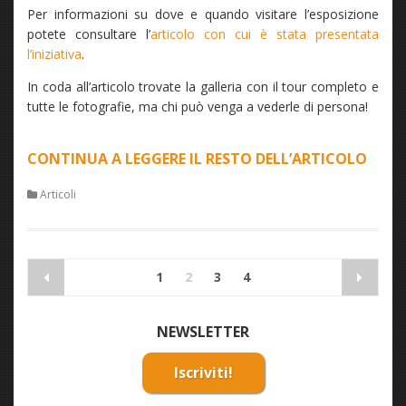
Per informazioni su dove e quando visitare l’esposizione
potete consultare l’
articolo con cui è stata presentata
l’iniziativa
.
In coda all’articolo trovate la galleria con il tour completo e
tutte le fotografie, ma chi può venga a vederle di persona!
CONTINUA A LEGGERE IL RESTO DELL’ARTICOLO
“PUN
DI
Articoli
VIST
–
FOT
Navigazione
E
1
2
3
4
articoli
ALLE
DELL
NEWSLETTER
MOS
Iscriviti!