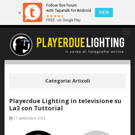
Follow this forum
Questo sito utilizza i cookies. Continuando a navigare tra queste
with Tapatalk for Android
pagine acconsenti implicitamente all'uso dei cookies.
VIEW
FREE - on Google Play
Ok
Scopri di più
Categoria: Articoli
Playerdue Lighting in televisione su
La3 con Tuttorial
17 Settembre 2013