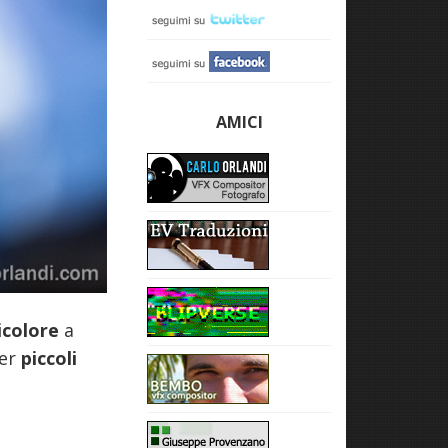
AMICI
icolore
a
er
piccoli