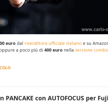
00 euro
dal
rivenditore ufficiale italiano
e su Amazon.
oppure a poco più di
400 euro
nella
versione comb
ICOLO
“FOTO
E
VIDEO
TATTICI
CON
 un PANCAKE con AUTOFOCUS per Fuji
IL
MOLUS