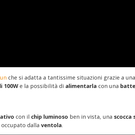
yun
che si adatta a tantissime situazioni grazie a un
di 100W
e la possibilità di
alimentarla
con una
batte
vativo
con il
chip luminoso
ben in vista, una
scocca 
o occupato dalla
ventola
.