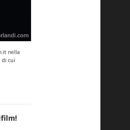
it nella
o
di cui
film!