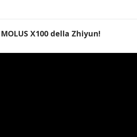
PICCOLA
LUCE
DA
PROFESSIONISTI:
l MOLUS X100 della Zhiyun!
APUTURE
MC
PRO!”