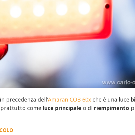
in precedenza dell’
Amaran COB 60x
che è una luce
b
soprattutto come
luce principale
o di
riempimento
p
ICOLO
“UNA