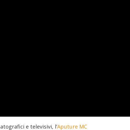
grafici e televisivi, l’
Aputure MC