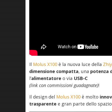
Il
Molus X100
è la nuova luce della
Zhi
dimensione compatta
, una
potenza 
l’
alimentatore
o via
USB-C
(link con commissioni guadagnate)
!
Il design del
Molus X100
è molto
inno
trasparente
e gran parte dello spazi