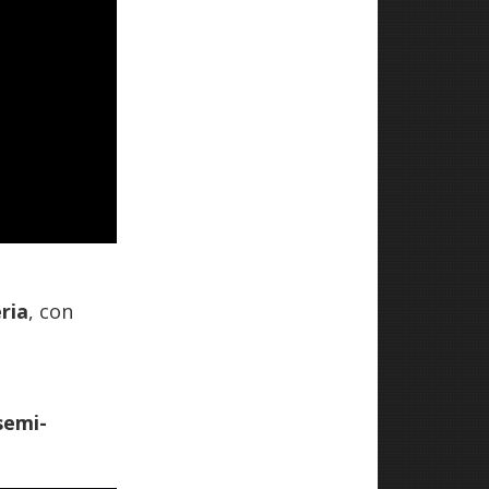
a
ria
, con
semi-