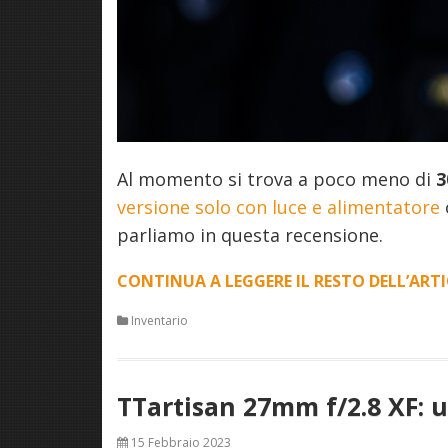
Al momento si trova a poco meno di
3
versione solo con luce e alimentatore
parliamo in questa recensione.
CONTINUA A LEGGERE IL RESTO DELL’ART
Inventario
TTartisan 27mm f/2.8 XF:
15 Febbraio 2023