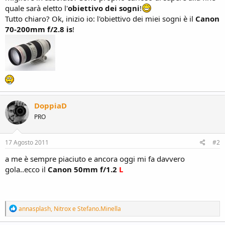
quale sarà eletto l'
obiettivo dei sogni
!
Tutto chiaro? Ok, inizio io: l'obiettivo dei miei sogni è il
Canon
70-200mm f/2.8 is
!
DoppiaD
PRO
17 Agosto 2011
#2
a me è sempre piaciuto e ancora oggi mi fa davvero
gola..ecco il
Canon 50mm f/1.2
L
R
annasplash
,
Nitrox
e
Stefano.Minella
e
a