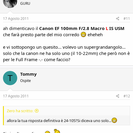
GURU
17 Agosto 2011
#11
ah dimenticavo il
Canon EF 100mm F/2.8 Macro
L
IS USM
che farà presto parte del mio corredo
eheheh
e vi sottopongo un quesito... volevo un supergrandangolo...
solo che la canon ne ha solo uno (il 10-22mm) che però non è
per le Full Frame -.- come faccio?
Tommy
T
Ospite
17 Agosto 2011
#12
Zero ha scritto:
allora la tua risposta definitiva è 24-105?Si diceva uno solo...