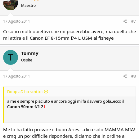
t
Maestro
i
o
n
s
17 Agosto 2011
#7
:
Ci sono molti obiettivi che mi piacerebbe avere, ma quello che
mi attira e il
Canon EF 8-15mm f/4 L USM al fisheye
Tommy
T
Ospite
17 Agosto 2011
#8
DoppiaD ha scritto:
a me è sempre piaciuto e ancora oggi mi fa davvero gola..ecco il
Canon 50mm f/1.2
L
Me lo ha fatto provare il buon Aries....dico solo MAMMA MIA!
e cmq un po' difficile rispondere, diciamo che in ordine al