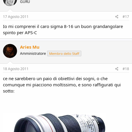
GURU
i
o
n
s
17 Agosto 2011
#17
:
Io mi comprerei il caro sigma 8-16 un buon grandangolare
spinto per APS-C
Aries Mu
Amministratore
Membro dello Staff
18 Agosto 2011
#18
ce ne sarebbero un paio di obiettivi dei sogni, o che
comunque mi piacciono moltissimo, e sono raffigurati qui
sotto: