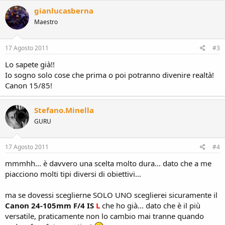
c
gianlucasberna
t
Maestro
i
o
n
s
17 Agosto 2011
#3
:
Lo sapete già!!
Io sogno solo cose che prima o poi potranno divenire realtà!
Canon 15/85!
Stefano.Minella
GURU
17 Agosto 2011
#4
mmmhh... è davvero una scelta molto dura... dato che a me
piacciono molti tipi diversi di obiettivi...
ma se dovessi sceglierne SOLO UNO sceglierei sicuramente il
Canon 24-105mm F/4 IS
L
che ho già... dato che è il più
versatile, praticamente non lo cambio mai tranne quando