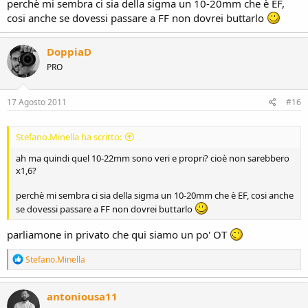
perchè mi sembra ci sia della sigma un 10-20mm che è EF,
cosi anche se dovessi passare a FF non dovrei buttarlo
DoppiaD
PRO
17 Agosto 2011
#16
Stefano.Minella ha scritto:
ah ma quindi quel 10-22mm sono veri e propri? cioè non sarebbero
x1,6?
perchè mi sembra ci sia della sigma un 10-20mm che è EF, cosi anche
se dovessi passare a FF non dovrei buttarlo
parliamone in privato che qui siamo un po' OT
R
Stefano.Minella
e
a
c
antoniousa11
t