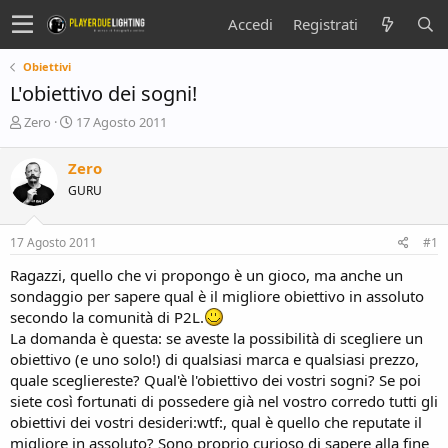
Accedi
Registrati
Obiettivi
L'obiettivo dei sogni!
C
D
Zero
17 Agosto 2011
r
a
e
t
Zero
a
a
GURU
t
d
o
i
r
i
17 Agosto 2011
#1
e
n
D
i
Ragazzi, quello che vi propongo è un gioco, ma anche un
i
z
sondaggio per sapere qual è il migliore obiettivo in assoluto
s
i
secondo la comunità di P2L.
c
o
La domanda è questa: se aveste la possibilità di scegliere un
u
s
obiettivo (e uno solo!) di qualsiasi marca e qualsiasi prezzo,
s
quale scegliereste? Qual'è l'obiettivo dei vostri sogni? Se poi
i
siete così fortunati di possedere già nel vostro corredo tutti gli
o
obiettivi dei vostri desideri:wtf:, qual è quello che reputate il
n
migliore in assoluto? Sono proprio curioso di sapere alla fine
e