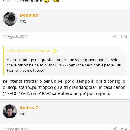
Si si ....l'accendiamo
DoppiaD
PRO
17 Agosto 2011
#13
Stefano.Minella ha scritto:
e vi sottopongo un quesito... volevo un supergrandangolo... solo
che la canon ne ha solo uno (il 10-22mm) che però non è per le Full
Frame -.- come faccio?
se intendi sfruttarlo per un bel po' di tempo allora ti consiglio
di acquistarlo..purtroppo gli altri grandangolari in casa canon
(17-40, 16-35) su APS-C sarebbero un po' poco spinti..
AndreaZ
PRO
17 Agosto 2011
#14