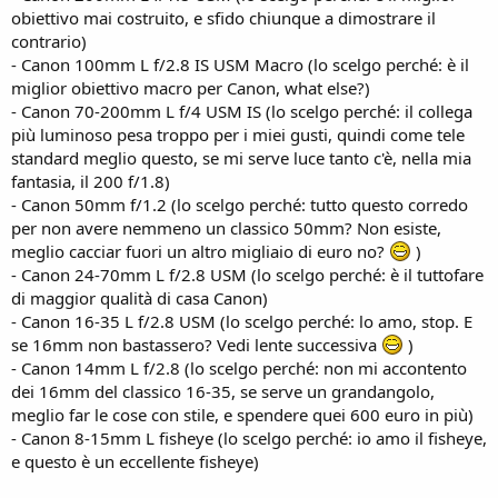
obiettivo mai costruito, e sfido chiunque a dimostrare il
contrario)
- Canon 100mm L f/2.8 IS USM Macro (lo scelgo perché: è il
miglior obiettivo macro per Canon, what else?)
- Canon 70-200mm L f/4 USM IS (lo scelgo perché: il collega
più luminoso pesa troppo per i miei gusti, quindi come tele
standard meglio questo, se mi serve luce tanto c'è, nella mia
fantasia, il 200 f/1.8)
- Canon 50mm f/1.2 (lo scelgo perché: tutto questo corredo
per non avere nemmeno un classico 50mm? Non esiste,
meglio cacciar fuori un altro migliaio di euro no?
)
- Canon 24-70mm L f/2.8 USM (lo scelgo perché: è il tuttofare
di maggior qualità di casa Canon)
- Canon 16-35 L f/2.8 USM (lo scelgo perché: lo amo, stop. E
se 16mm non bastassero? Vedi lente successiva
)
- Canon 14mm L f/2.8 (lo scelgo perché: non mi accontento
dei 16mm del classico 16-35, se serve un grandangolo,
meglio far le cose con stile, e spendere quei 600 euro in più)
- Canon 8-15mm L fisheye (lo scelgo perché: io amo il fisheye,
e questo è un eccellente fisheye)