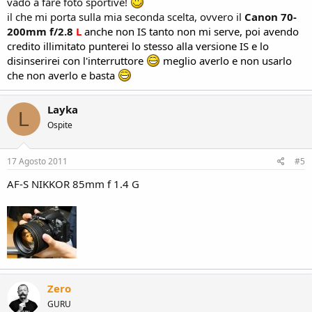
vado a fare foto sportive!
il che mi porta sulla mia seconda scelta, ovvero il
Canon 70-
200mm f/2.8
L
anche non IS tanto non mi serve, poi avendo
credito illimitato punterei lo stesso alla versione IS e lo
disinserirei con l'interruttore
meglio averlo e non usarlo
che non averlo e basta
Layka
L
Ospite
17 Agosto 2011
#5
AF-S NIKKOR 85mm f 1.4 G
Zero
GURU