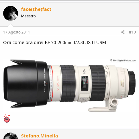
face(the)fact
Maestro
17 Agosto 2011
#10
Ora come ora direi
EF 70-200mm f/2.8L IS II USM
Stefano.Minella