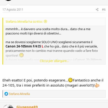
17 Agosto 2011
#6
Stefano.Minella ha scritto:
mmmhh... è davvero una scelta molto dura... dato che a me
piacciono molti tipi diversi di obiettivi...
ma se dovessi sceglierne SOLO UNO sceglierei sicuramente il
Canon 24-105mm F/4 IS
L
che ho già... dato che è il più versatile,
praticamente non lo cambio mai tranne quando vado a fare foto
sportive!
il che mi porta sulla mia seconda scelta, ovvero il
Canon 70-200mm
Clicca per allargare...
f/2.8
L
anche non IS tanto non mi serve, poi avendo credito
illimitato punterei lo stesso alla versione IS e lo disinserirei con
l'interruttore
meglio averlo e non usarlo che non averlo e basta
Eheh esatto! E poi, potendo esagerare...
Fantastico anche il
24-105, tra i miei preferiti in assoluto (magari averlo!!!)!
R
Stefano.Minella
e
a
c
Giuseppe89