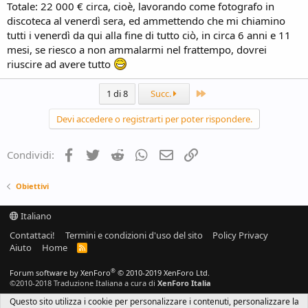
Totale: 22 000 € circa, cioè, lavorando come fotografo in
discoteca al venerdì sera, ed ammettendo che mi chiamino
tutti i venerdì da qui alla fine di tutto ciò, in circa 6 anni e 11
mesi, se riesco a non ammalarmi nel frattempo, dovrei
riuscire ad avere tutto
Ultimo
1 di 8
Succ.
Devi accedere o registrarti per poter rispondere.
Facebook
Twitter
Reddit
WhatsApp
e-mail
Link
Condividi:
Obiettivi
Italiano
Contattaci!
Termini e condizioni d'uso del sito
Policy Privacy
Aiuto
Home
R
S
S
®
Forum software by XenForo
© 2010-2019 XenForo Ltd.
©2010-2018 Traduzione Italiana a cura di
XenForo Italia
Questo sito utilizza i cookie per personalizzare i contenuti, personalizzare la