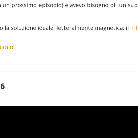
in un prossimo episodio) e avevo bisogno di un su
o la soluzione ideale, letteralmente magnetica: il
Ti
ICOLO
“TREPPIEDI
COMPATTI:
TILTPOD”
76