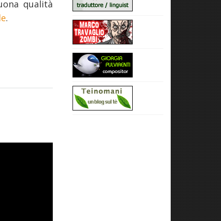
uona qualità
le
.