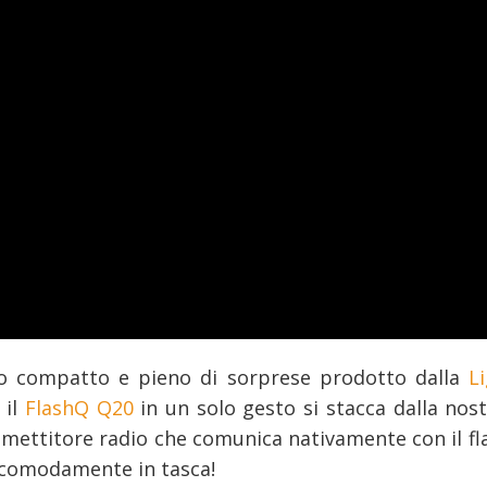
o compatto e pieno di sorprese prodotto dalla
L
 il
FlashQ Q20
in un solo gesto si stacca dalla nos
smettitore radio che comunica nativamente con il fla
e comodamente in tasca!