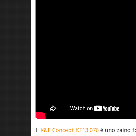
Il
K&F Concept KF13.076
è uno zaino fo