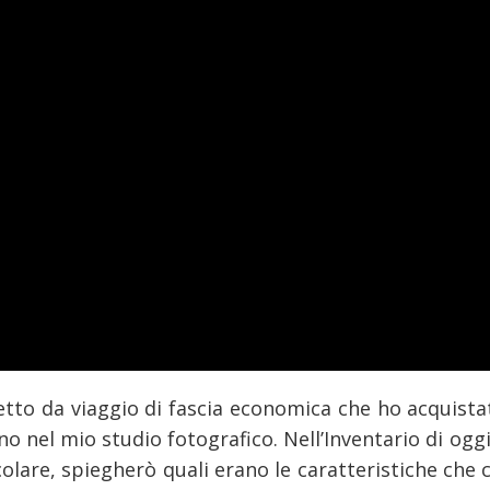
etto da viaggio di fascia economica che ho acquist
 nel mio studio fotografico. Nell’Inventario di oggi
olare, spiegherò quali erano le caratteristiche che 