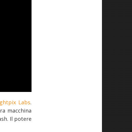
ightpix Labs
.
tra macchina
sh. Il potere