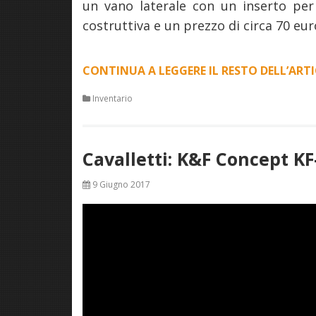
un vano laterale con un inserto per
costruttiva e un prezzo di circa 70 eur
CONTINUA A LEGGERE IL RESTO DELL’ART
Inventario
Cavalletti: K&F Concept K
9 Giugno 2017