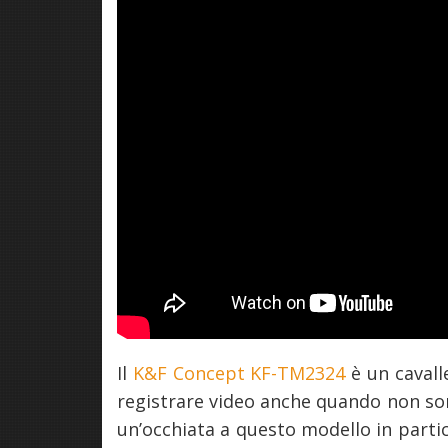
Il
K&F Concept KF-TM2324
è un cavall
registrare video anche quando non sono
un’occhiata a questo modello in partic