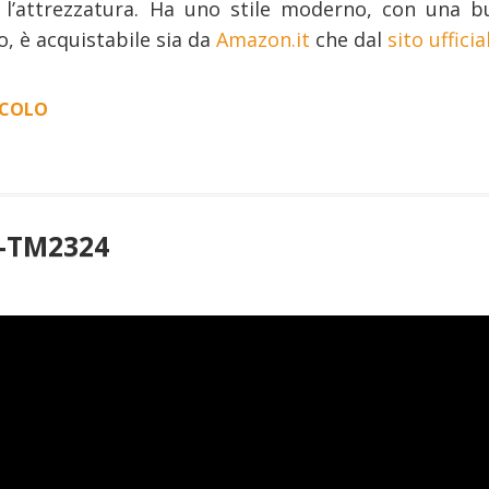
 l’attrezzatura. Ha uno stile moderno, con una b
o, è acquistabile sia da
Amazon.it
che dal
sito ufficia
ICOLO
“ZAINI:
K&F
CONCEPT
KF13.076”
F-TM2324