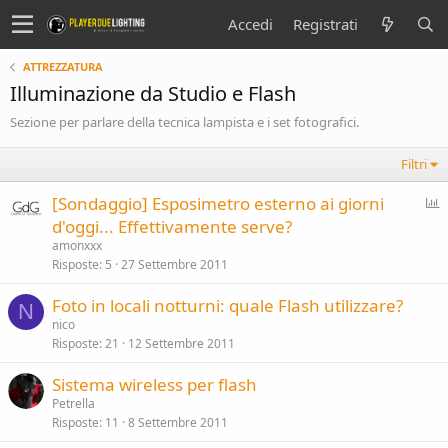
Accedi
Registrati
ATTREZZATURA
Illuminazione da Studio e Flash
Sezione per parlare della tecnica lampista e i set fotografici.
Filtri
S
[Sondaggio] Esposimetro esterno ai giorni
o
d'oggi... Effettivamente serve?
n
amonxxx
d
Risposte
5
27 Settembre 2011
a
Foto in locali notturni: quale Flash utilizzare?
g
N
nico
g
Risposte
21
12 Settembre 2011
i
o
Sistema wireless per flash
Petrella
Risposte
11
8 Settembre 2011